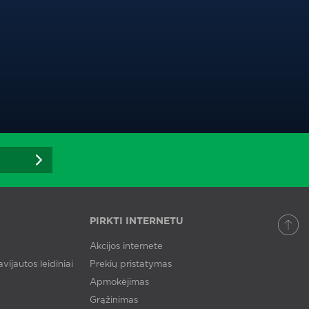
PIRKTI INTERNETU
Akcijos internete
vijautos leidiniai
Prekių pristatymas
Apmokėjimas
Grąžinimas