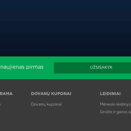
naujienas pirmas
UŽSISAKYK
GRAMA
DOVANŲ KUPONAI
LEIDINIAI
ė
Dovanų kuponai
Mėnesio leidinys
Grožio ir geros sa