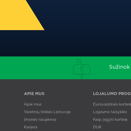
Sužinok 
APIE MUS
LOJALUMO PRO
Apie mus
Eurovaistinės kortel
Vaistinių tinklas Lietuvoje
Lojalumo taisyklės
Įmonės naujienos
Kaip įsigyti kortelę
Karjera
DUK